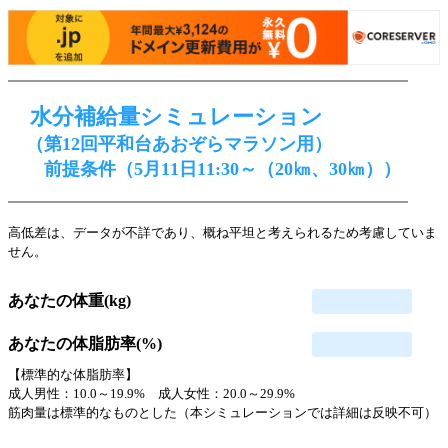
水分補給量シミュレーション
（第12回平和台あおぞらマラソン用）
前提条件（5月11日11:30～（20㎞、30㎞））
高低差は、データが不詳であり、概ね平坦と考えられるため考慮していま
せん。
あなたの体重(kg)
あなたの体脂肪率(%)
【標準的な体脂肪率】
成人男性：10.0～19.9% 成人女性：20.0～29.9%
筋肉量は標準的なものとした（本シミュレーションでは詳細は反映不可）