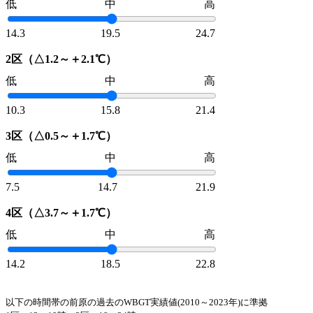
低
中
高
14.3
19.5
24.7
2区（△1.2～＋2.1℃）
低
中
高
10.3
15.8
21.4
3区（△0.5～＋1.7℃）
低
中
高
7.5
14.7
21.9
4区（△3.7～＋1.7℃）
低
中
高
14.2
18.5
22.8
以下の時間帯の前原の過去のWBGT実績値(2010～2023年)に準拠