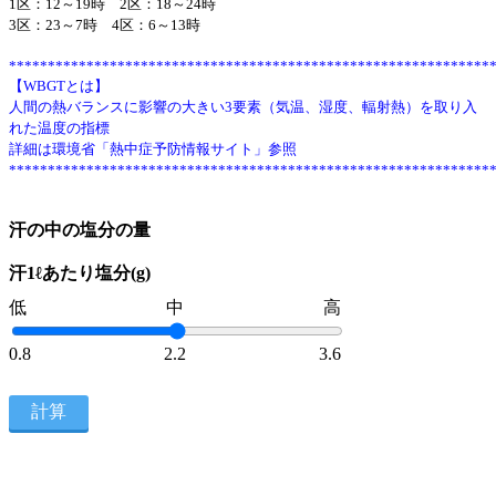
1区：12～19時 2区：18～24時
3区：23～7時 4区：6～13時
**************************************************************
【WBGTとは】
人間の熱バランスに影響の大きい3要素（気温、湿度、輻射熱）を取り入
れた温度の指標
詳細は環境省「熱中症予防情報サイト」参照
**************************************************************
汗の中の塩分の量
汗1ℓあたり塩分(g)
低
中
高
0.8
2.2
3.6