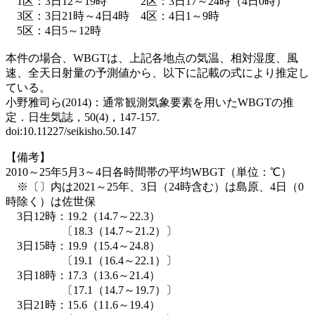
1区：3日12～19時 2区：3日17～24時（4日0時）
3区：3日21時～4日4時 4区：4日1～9時
5区：4日5～12時
本件の場合、WBGTは、上記各地点の気温、相対湿度、風
速、全天日射量の予測値から、以下に記載の式により推定し
ている。
小野雅司ら(2014)：通常観測気象要素を用いたWBGTの推
定．日生気誌，50(4)，147-157.
doi:10.11227/seikisho.50.147
【備考】
2010～25年5月3～4日各時間帯の平均WBGT（単位：℃）
※〔〕内は2021～25年、3日（24時含む）は島原、4日（0
時除く）は佐世保
3日12時：19.2（14.7～22.3）
〔18.3（14.7～21.2）〕
3日15時：19.9（15.4～24.8）
〔19.1（16.4～22.1）〕
3日18時：17.3（13.6～21.4）
〔17.1（14.7～19.7）〕
3日21時：15.6（11.6～19.4）