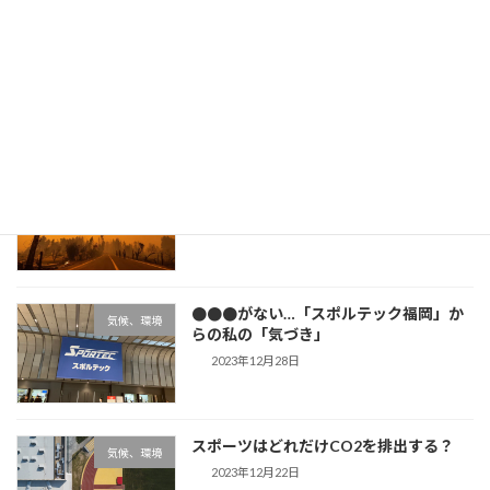
震災対策とカーボンニュートラルの両立
気候、環境
には？ー能登半島地震の現実からー
2024年1月28日
「史上最も暑かった2023年」その詳細と
気候、環境
背景
2024年1月12日
●●●がない…「スポルテック福岡」か
気候、環境
らの私の「気づき」
2023年12月28日
スポーツはどれだけCO2を排出する？
気候、環境
2023年12月22日