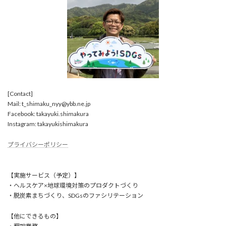
[Contact]
Mail: t_shimaku_nyy@ybb.ne.jp
Facebook: takayuki.shimakura
Instagram: takayukishimakura
プライバシーポリシー
【実施サービス（予定）】
・ヘルスケア×地球環境対策のプロダクトづくり
・脱炭素まちづくり、SDGsのファシリテーション
【他にできるもの】