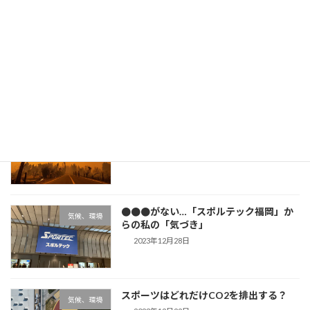
震災対策とカーボンニュートラルの両立
気候、環境
には？ー能登半島地震の現実からー
2024年1月28日
「史上最も暑かった2023年」その詳細と
気候、環境
背景
2024年1月12日
●●●がない…「スポルテック福岡」か
気候、環境
らの私の「気づき」
2023年12月28日
スポーツはどれだけCO2を排出する？
気候、環境