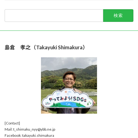
検
索:
島倉 孝之（Takayuki Shimakura）
[Contact]
Mail: t_shimaku_nyy@ybb.ne.jp
Facebook: takayuki.shimakura